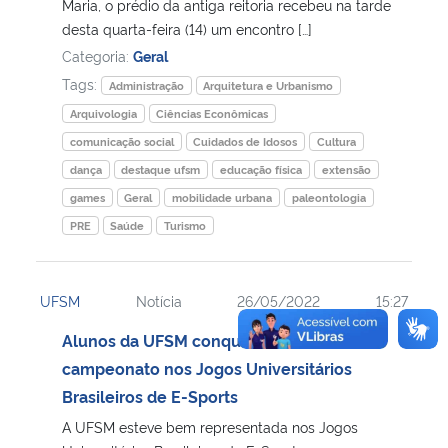
Maria, o prédio da antiga reitoria recebeu na tarde
desta quarta-feira (14) um encontro […]
Categoria:
Geral
Tags:
Administração
Arquitetura e Urbanismo
Arquivologia
Ciências Econômicas
comunicação social
Cuidados de Idosos
Cultura
dança
destaque ufsm
educação física
extensão
games
Geral
mobilidade urbana
paleontologia
PRE
Saúde
Turismo
UFSM
Notícia
26/05/2022
15:27
Alunos da UFSM conquistam o vice-
campeonato nos Jogos Universitários
Brasileiros de E-Sports
A UFSM esteve bem representada nos Jogos