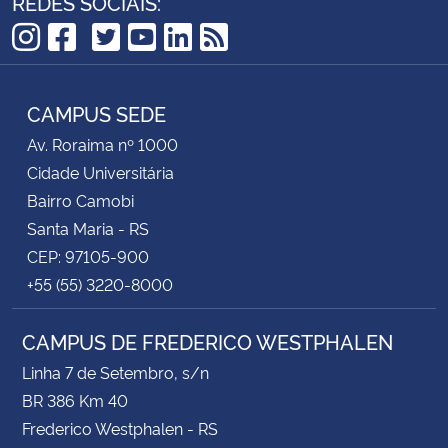
REDES SOCIAIS:
TikTok
Instagram
Facebook
Twitter
YouTube
LinkedIn
RSS
CAMPUS SEDE
Av. Roraima nº 1000
Cidade Universitária
Bairro Camobi
Santa Maria - RS
CEP: 97105-900
+55 (55) 3220-8000
CAMPUS DE FREDERICO WESTPHALEN
Linha 7 de Setembro, s/n
BR 386 Km 40
Frederico Westphalen - RS