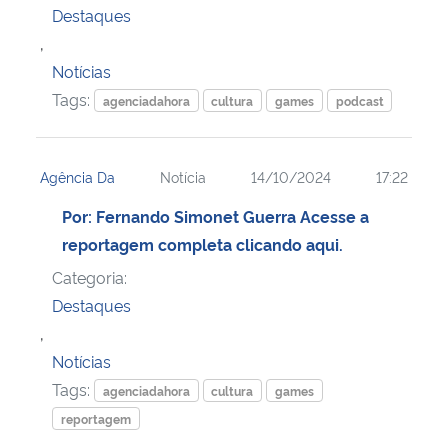
Destaques
,
Secretaria-Geral
Notícias
Tags:
Secretaria de Governo
agenciadahora
cultura
games
podcast
Gabinete de Segurança Institucional
Agência Da
Notícia
14/10/2024
17:22
Advocacia-Geral da União
Por: Fernando Simonet Guerra Acesse a
reportagem completa clicando aqui.
Banco Central do Brasil
Categoria:
Destaques
Planalto
,
Notícias
Tags:
agenciadahora
cultura
games
reportagem