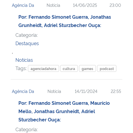
Agência Da
Notícia
14/06/2025
23:00
Ministério da Cidadania
Por: Fernando Simonet Guerra, Jonathas
Ministério da Saúde
Grunheidt, Adriel Sturzbecher Ouça:
Categoria:
Ministério de Minas e Energia
Destaques
,
Ministério da Ciência, Tecnologia, Inovações e Comunicações
Notícias
Tags:
Ministério do Meio Ambiente
agenciadahora
cultura
games
podcast
Ministério do Turismo
Agência Da
Notícia
14/11/2024
22:55
Ministério do Desenvolvimento Regional
Por: Fernando Simonet Guerra, Maurício
Mello, Jonathas Grunheidt, Adriel
Controladoria-Geral da União
Sturzbecher Ouça:
Categoria:
Ministério da Mulher, da Família e dos Direitos Humanos