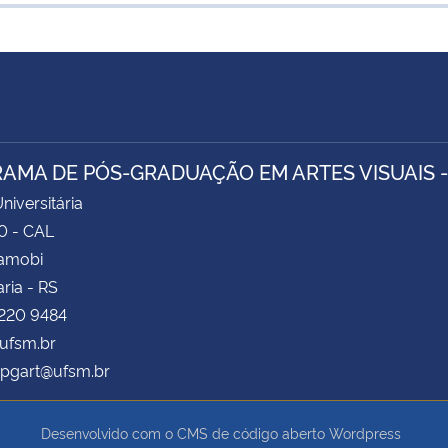
AMA DE PÓS-GRADUAÇÃO EM ARTES VISUAIS 
niversitária
0 - CAL
Camobi
ria - RS
3220 9484
ufsm.br
pgart@ufsm.br
Desenvolvido com o CMS de código aberto
Wordpress