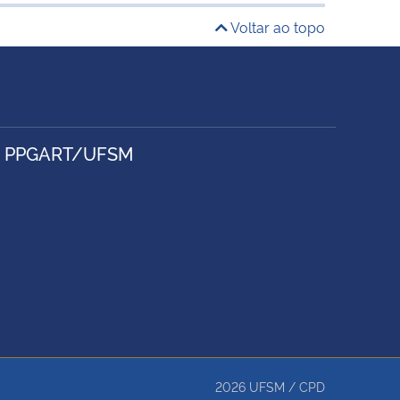
Voltar ao topo
- PPGART/UFSM
2026
UFSM
/
CPD