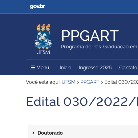
Casa Civil
Ministério da Justiça e
Segurança Pública
PPGART
Ministério da Agricultura,
Ministério da Educação
Programa de Pós-Graduação em A
Pecuária e Abastecimento
Menu Principal do Sítio
Menu
Início
Ingresso 2026
Contato
Ministério do Meio Ambiente
Ministério do Turismo
Você está aqui:
UFSM
>
PPGART
>
Edital 030/2
Edital 030/2022
Início do conteúdo
Secretaria de Governo
Gabinete de Segurança
Institucional
Doutorado