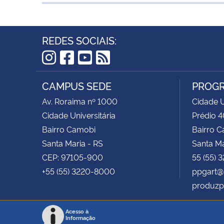
REDES SOCIAIS:
Instagram
Facebook
YouTube
RSS
CAMPUS SEDE
PROGR
Av. Roraima nº 1000
Cidade U
Cidade Universitária
Prédio 4
Bairro Camobi
Bairro 
Santa Maria - RS
Santa Ma
CEP: 97105-900
55 (55) 
+55 (55) 3220-8000
ppgart@
produzp
Acesso à
Informação