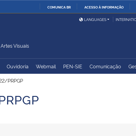
COMUNICA BR
ACESSO À INFORMAÇÃO
Ministério da Defesa
Ministério das Relações
Mini
IR
LANGUAGES
INTERNATI
Exteriores
PARA
O
Ministério da Cidadania
Ministério da Saúde
Mini
CONTEÚDO
rtes Visuais
Ouvidoria
Webmail
PEN-SIE
Comunicação
Ges
Ministério do
Controladoria-Geral da
Mini
Desenvolvimento Regional
União
Famí
022/PRPGP
Hum
/PRPGP
Advocacia-Geral da União
Banco Central do Brasil
Plan